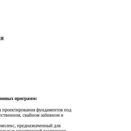
ИЯ
ионных программ:
в проектирования фундаментов под
ественном, свайном забивном и
мплекс, предназначенный для
тельных конструкций различного