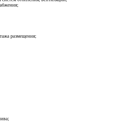
набжения;
этажа размещения;
лива;